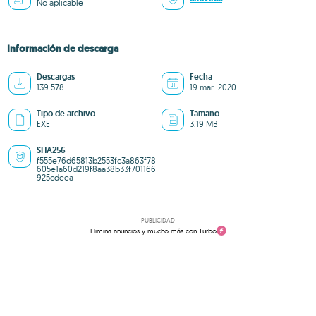
No aplicable
Información de descarga
Descargas
Fecha
139.578
19 mar. 2020
Tipo de archivo
Tamaño
EXE
3.19 MB
SHA256
f555e76d65813b2553fc3a863f78
605e1a60d219f8aa38b33f701166
925cdeea
PUBLICIDAD
Elimina anuncios y mucho más con Turbo