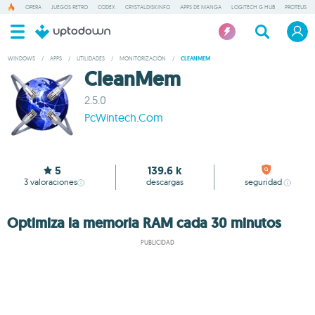
OPERA
JUEGOS RETRO
CODEX
CRYSTALDISKINFO
APPS DE MANGA
LOGITECH G HUB
PROTEUS
WINDOWS
/
APPS
/
UTILIDADES
/
MONITORIZACIÓN
/
CLEANMEM
CleanMem
2.5.0
PcWintech.Com
5
139.6 k
3
valoraciones
descargas
seguridad
Optimiza la memoria RAM cada 30 minutos
PUBLICIDAD