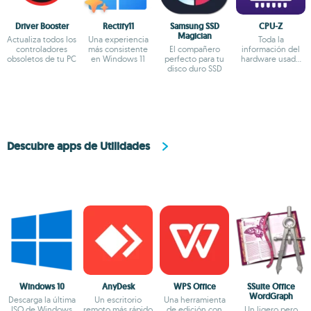
Driver Booster
Rectify11
Samsung SSD
CPU-Z
Magician
Actualiza todos los
Una experiencia
Toda la
controladores
más consistente
El compañero
información del
obsoletos de tu PC
en Windows 11
perfecto para tu
hardware usado
disco duro SSD
por tu PC
Descubre apps de Utilidades
Windows 10
AnyDesk
WPS Office
SSuite Office
WordGraph
Descarga la última
Un escritorio
Una herramienta
ISO de Windows
remoto más rápido
de edición con
Un ligero pero