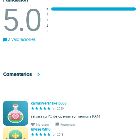
5.0
5
4
3
2
1
3 valoraciones
Comentarios
calmsilversnake13586
en 2020
salvará su PC de quemar su memoria RAM
Me gusta
Responder
ulysse75010
en 2018